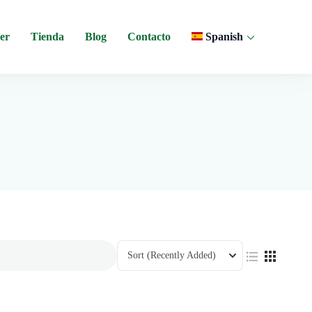
er
Tienda
Blog
Contacto
Spanish
 y experiencias comunitarias en Ecuador.
Sort
(Recently Added)