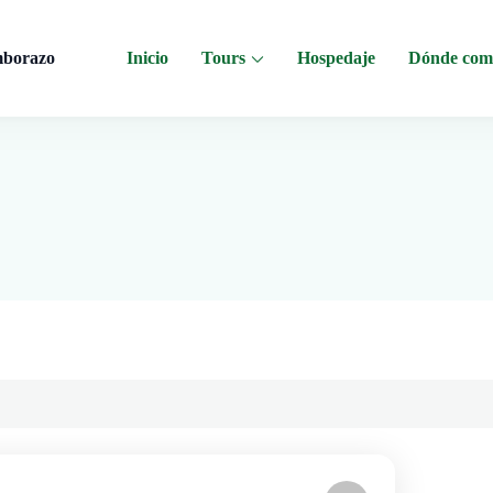
mborazo
Inicio
Tours
Hospedaje
Dónde com
 al Chimborazo, Minas de Sal, Quesera El Salinerito, Chocolates El Salinerito