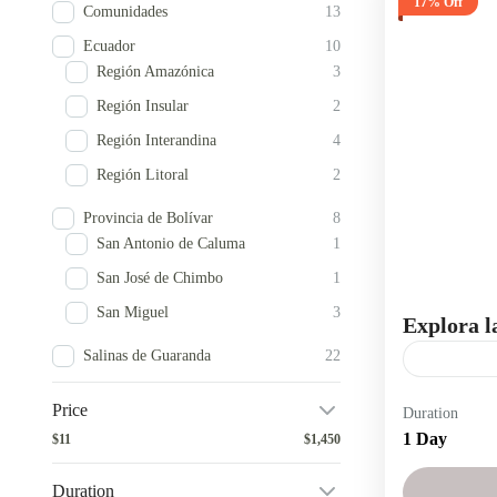
17% Off
Comunidades
13
Ecuador
10
Región Amazónica
3
Región Insular
2
Región Interandina
4
Región Litoral
2
Provincia de Bolívar
8
San Antonio de Caluma
1
San José de Chimbo
1
San Miguel
3
Explora l
Salinas de Guaranda
22
City Tour
Price
Duration
Salinas de
1 Day
$11
$1,450
miradores 
Duration