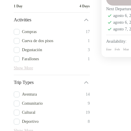
Salinas 
1 Day
4 Days
Next Departur
10 Peopl
agosto 6,
Activities
agosto 6,
agosto 7,
Compras
17
Cueva de dos pisos
1
Availability:
Ene
Feb
Mar
Degustación
3
Farallones
1
Show More
Trip Types
Aventura
14
Comunitario
9
Cultural
19
Deportivo
8
Show More