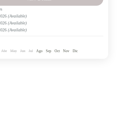
de Guaranda
es
e
 2026
(Available)
 2026
(Available)
 2026
(Available)
Abr
May
Jun
Jul
Ago
Sep
Oct
Nov
Dic