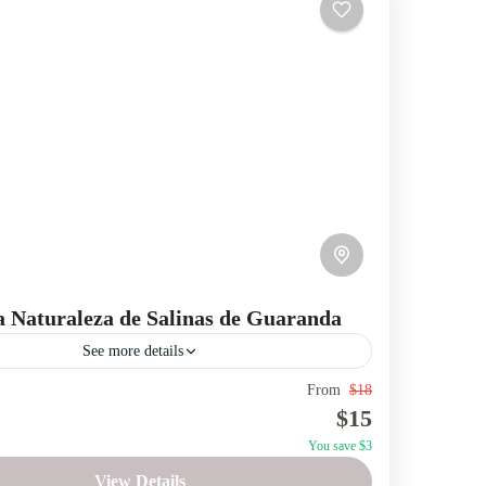
a Naturaleza de Salinas de Guaranda
See more details
From
$18
ecologico
ecoturismo
Salinas de Guaranda
$15
 Guaranda en un recorrido por bosques de neblina,
You save $3
panorámicos, cascadas y una granja orgánica.
View Details