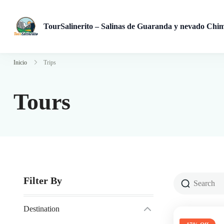
TourSalinerito – Salinas de Guaranda y nevado Chi
Operadora de turismo en Salinas de Guaranda desde 2008. Tours
Inicio
Trips
Tours
Filter By
Destination