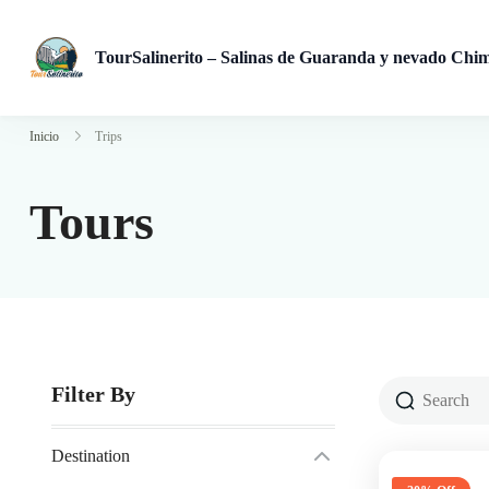
TourSalinerito – Salinas de Guaranda y nevado Chi
Operadora de turismo en Salinas de Guaranda desde 2008. Tours
Inicio
Trips
Tours
Filter By
Destination