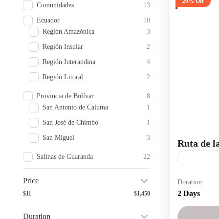
20% Off
Comunidades
13
Ecuador
10
Región Amazónica
3
Región Insular
2
Región Interandina
4
Región Litoral
2
Provincia de Bolívar
8
San Antonio de Caluma
1
San José de Chimbo
1
San Miguel
3
Ruta de l
Salinas de Guaranda
22
Artesanías
Price
Duration
Dos días y 
2 Days
$11
$1,450
Salinas
Duration