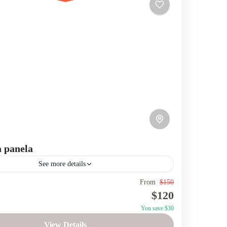
a panela
See more details
From
$150
Panela
Salinas de Guaranda
$120
una noche por la Ruta de la Panela y el encanto de
You save $30
View Details