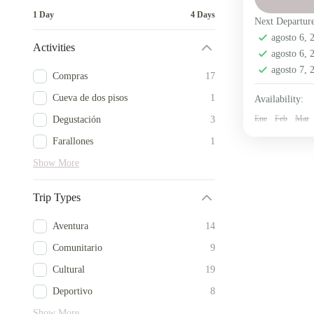
Comunid
1 Day
4 Days
Next Departur
Medio
agosto 6,
4 People
Activities
agosto 6,
agosto 7,
Compras
17
Cueva de dos pisos
1
Availability:
Ene
Feb
Mar
Degustación
3
Farallones
1
Show More
Trip Types
Aventura
14
Comunitario
9
Cultural
19
Deportivo
8
Show More