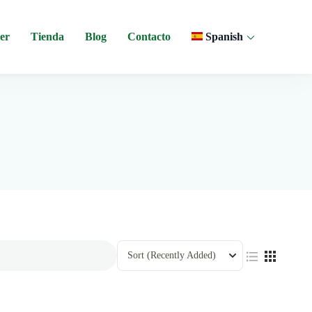
er
Tienda
Blog
Contacto
Spanish
 y experiencias comunitarias en Ecuador.
Sort
(Recently Added)