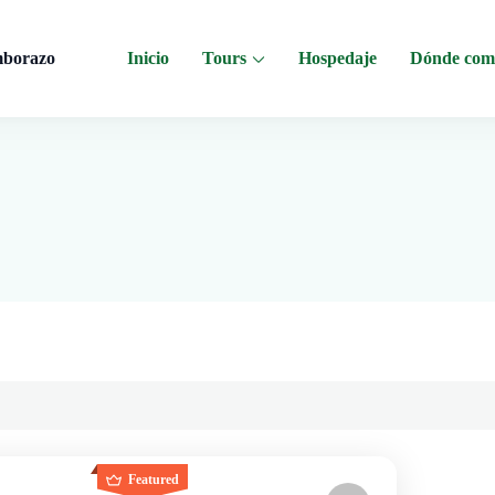
mborazo
Inicio
Tours
Hospedaje
Dónde com
 al Chimborazo, Minas de Sal, Quesera El Salinerito, Chocolates El Salinerito
Featured