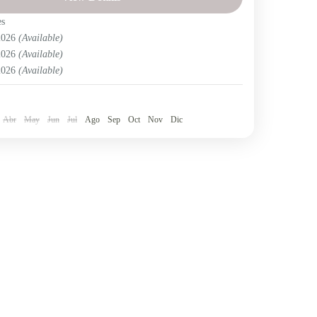
ades
es
 2026
(Available)
 2026
(Available)
 2026
(Available)
Abr
May
Jun
Jul
Ago
Sep
Oct
Nov
Dic