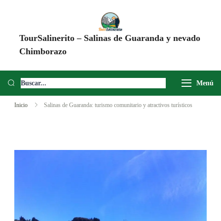
TourSalinerito – Salinas de Guaranda y nevado
Chimborazo
Operadora de turismo en Salinas de Guaranda desde 2008. Tours al
Chimborazo, Minas de Sal, Quesera El Salinerito, Chocolates El
Menú
Salinerito y experiencias comunitarias en Ecuador.
Inicio
Salinas de Guaranda: turismo comunitario y atractivos turísticos