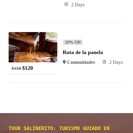
2 Days
20% Off
Ruta de la panela
Comunidades
2 Days
$
120
$
150
TOUR SALINERITO: TURISMO GUIADO EN