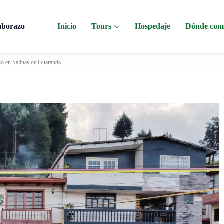
mborazo
Inicio
Tours
Hospedaje
Dónde com
 al Chimborazo, Minas de Sal, Quesera El Salinerito, Chocolates El Salinerito
io en Salinas de Guaranda