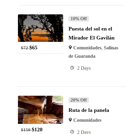
10% Off
Puesta del sol en el
Mirador El Gavilán
$
65
Comunidades
,
Salinas
$
72
de Guaranda
2 Days
20% Off
Ruta de la panela
Comunidades
$
120
$
150
2 Days