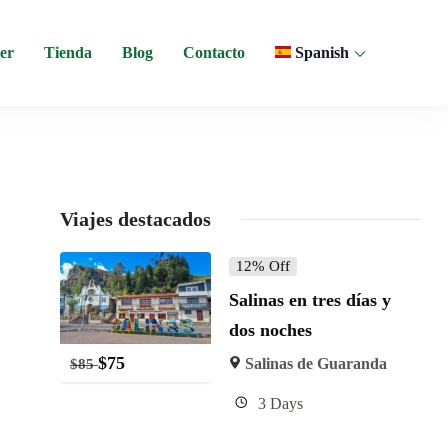
er
Tienda
Blog
Contacto
Spanish
 y experiencias comunitarias en Ecuador.
Viajes destacados
12% Off
Salinas en tres días y
dos noches
$
75
Salinas de Guaranda
$
85
3 Days