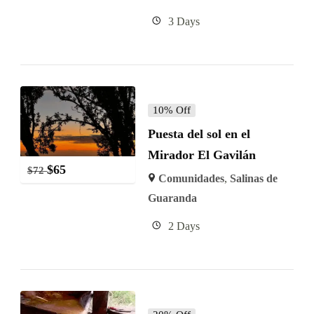
3 Days
10% Off
Puesta del sol en el
Mirador El Gavilán
$
65
$
72
Comunidades
,
Salinas de
Guaranda
2 Days