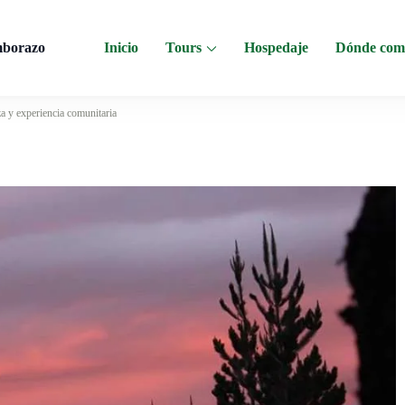
mborazo
Inicio
Tours
Hospedaje
Dónde com
 al Chimborazo, Minas de Sal, Quesera El Salinerito, Chocolates El Salinerito
a y experiencia comunitaria