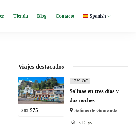
er
Tienda
Blog
Contacto
Spanish
 y experiencias comunitarias en Ecuador.
Viajes destacados
12% Off
Salinas en tres días y
dos noches
$
75
Salinas de Guaranda
$
85
3 Days