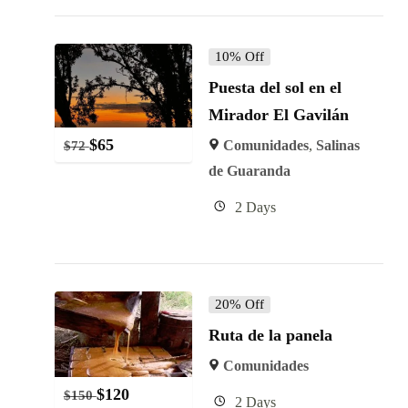
10% Off
Puesta del sol en el
Mirador El Gavilán
$
65
Comunidades
,
Salinas
$
72
de Guaranda
2 Days
20% Off
Ruta de la panela
Comunidades
$
120
$
150
2 Days