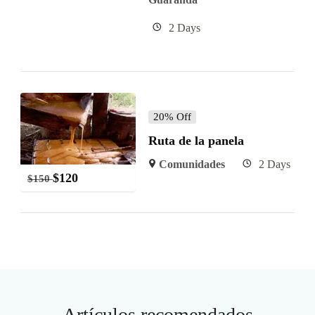
2 Days
20% Off
Ruta de la panela
Comunidades
2 Days
$
120
$
150
Artículos recomendados