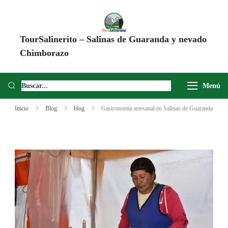
TourSalinerito – Salinas de Guaranda y nevado
Chimborazo
Operadora de turismo en Salinas de Guaranda desde 2008. Tours al
Chimborazo, Minas de Sal, Quesera El Salinerito, Chocolates El
Menú
Salinerito y experiencias comunitarias en Ecuador.
Inicio
Blog
blog
Gastronomía artesanal en Salinas de Guaranda