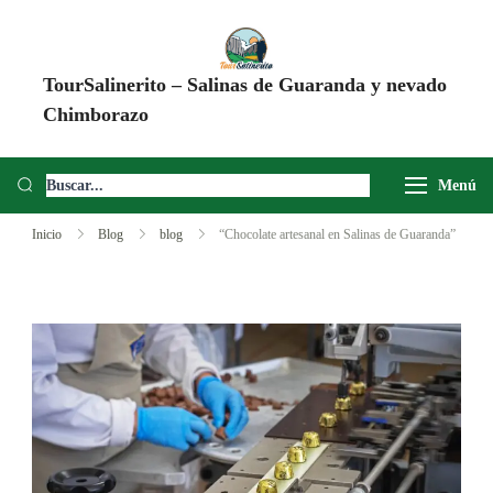
TourSalinerito – Salinas de Guaranda y nevado
Chimborazo
Operadora de turismo en Salinas de Guaranda desde 2008. Tours al
Chimborazo, Minas de Sal, Quesera El Salinerito, Chocolates El
Menú
Salinerito y experiencias comunitarias en Ecuador.
Inicio
Blog
blog
“Chocolate artesanal en Salinas de Guaranda”