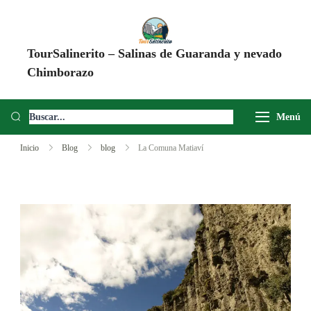
TourSalinerito – Salinas de Guaranda y nevado
Chimborazo
Operadora de turismo en Salinas de Guaranda desde 2008. Tours al
Chimborazo, Minas de Sal, Quesera El Salinerito, Chocolates El
Menú
Salinerito y experiencias comunitarias en Ecuador.
Inicio
Blog
blog
La Comuna Matiaví