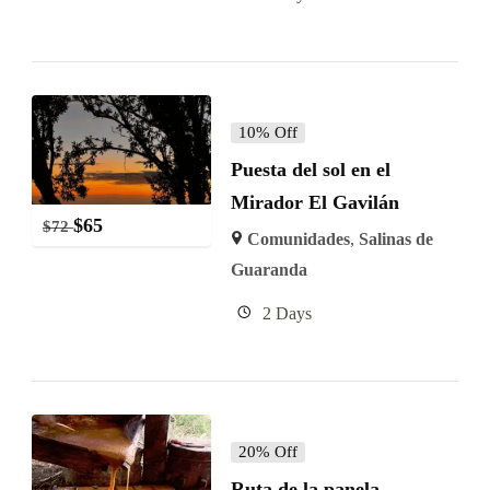
10% Off
Puesta del sol en el
Mirador El Gavilán
$
65
$
72
Comunidades
,
Salinas de
Guaranda
2 Days
20% Off
Ruta de la panela