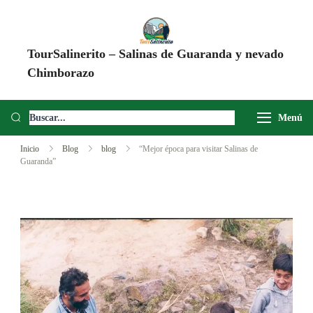
TourSalinerito – Salinas de Guaranda y nevado
Chimborazo
Operadora de turismo en Salinas de Guaranda desde 2008. Tours al
Chimborazo, Minas de Sal, Quesera El Salinerito, Chocolates El
Menú
Salinerito y experiencias comunitarias en Ecuador.
Inicio
Blog
blog
“Mejor época para visitar Salinas de
Guaranda”