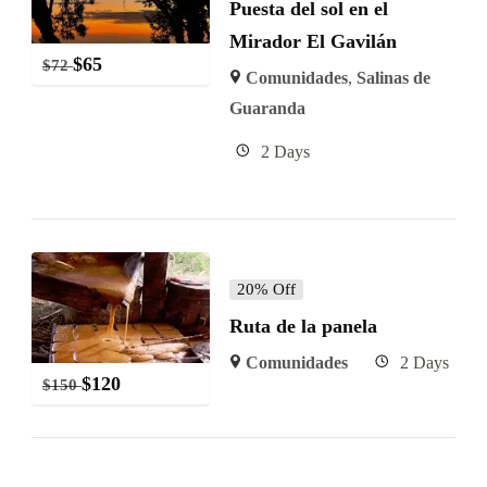
Puesta del sol en el
Mirador El Gavilán
$
65
$
72
Comunidades
,
Salinas de
Guaranda
2 Days
20% Off
Ruta de la panela
Comunidades
2 Days
$
120
$
150