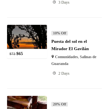
3 Days
10% Off
Puesta del sol en el
Mirador El Gavilán
$
65
$
72
Comunidades
,
Salinas de
Guaranda
2 Days
20% Off