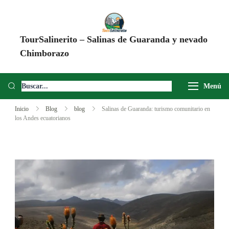
TourSalinerito – Salinas de Guaranda y nevado
Chimborazo
Operadora de turismo en Salinas de Guaranda desde 2008. Tours al
Chimborazo, Minas de Sal, Quesera El Salinerito, Chocolates El
Menú
Salinerito y experiencias comunitarias en Ecuador.
Inicio
Blog
blog
Salinas de Guaranda: turismo comunitario en
los Andes ecuatorianos