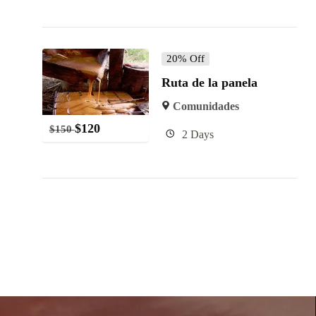
20% Off
Ruta de la panela
Comunidades
$
120
$
150
2 Days