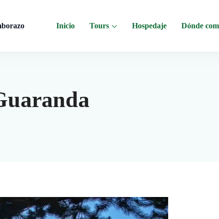
mborazo
Inicio
Tours
Hospedaje
Dónde com
 al Chimborazo, Minas de Sal, Quesera El Salinerito, Chocolates El Salinerito
 Guaranda