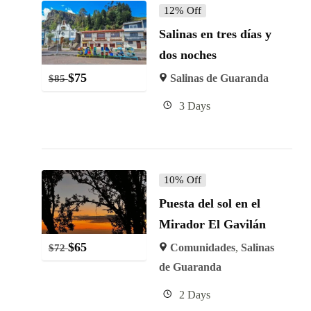
12% Off
Salinas en tres días y
dos noches
$
75
Salinas de Guaranda
$
85
3 Days
10% Off
Puesta del sol en el
Mirador El Gavilán
$
65
Comunidades
,
Salinas
$
72
de Guaranda
2 Days