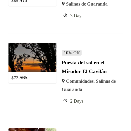
$
75
$
85
Salinas de Guaranda
3 Days
10% Off
Puesta del sol en el
Mirador El Gavilán
$
65
$
72
Comunidades
,
Salinas de
Guaranda
2 Days