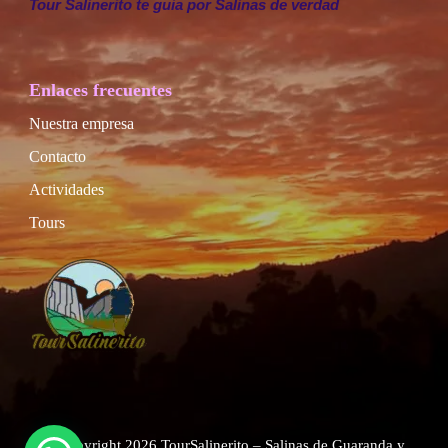
Tour Salinerito te guia por Salinas de verdad
Enlaces frecuentes
Nuestra empresa
Contacto
Actividades
Tours
© Copyright 2026
TourSalinerito – Salinas de Guaranda y