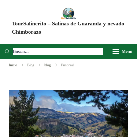
TourSalinerito – Salinas de Guaranda y nevado
Chimborazo
Operadora de turismo en Salinas de Guaranda desde 2008. Tours al
Chimborazo, Minas de Sal, Quesera El Salinerito, Chocolates El
Menú
Salinerito y experiencias comunitarias en Ecuador.
Inicio
Blog
blog
Funorsal