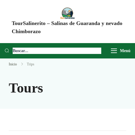
TourSalinerito – Salinas de Guaranda y nevado
Chimborazo
Operadora de turismo en Salinas de Guaranda desde 2008. Tours al
Chimborazo, Minas de Sal, Quesera El Salinerito, Chocolates El
Menú
Salinerito y experiencias comunitarias en Ecuador.
Inicio
Trips
Tours