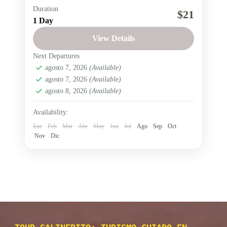
Duration
Chocolate
fabricas
Quesos
$21
1 Day
Salinas de Guaranda
View Details
Visita los emprendimientos locales en Salinas de
Next Departures
Guaranda así como las emblemáticas fábricas de
agosto 7, 2026
(Available)
chocolates y quesos de calidad internacional,
agosto 7, 2026
(Available)
esta experiencia te conectará con...
agosto 8, 2026
(Available)
Salinas de Guaranda
Fácil
Availability:
2 People
Ene
Feb
Mar
Abr
May
Jun
Jul
Ago
Sep
Oct
Nov
Dic