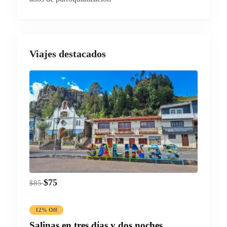
Viajes destacados
$
75
$
85
12% Off
Salinas en tres días y dos noches