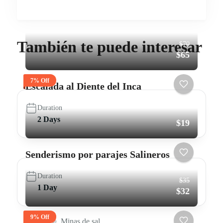
También te puede interesar
$70
$65
7% Off
Escalada al Diente del Inca
Duration
2 Days
$19
Senderismo por parajes Salineros
Duration
$35
1 Day
$32
9% Off
Compras
Minas de sal