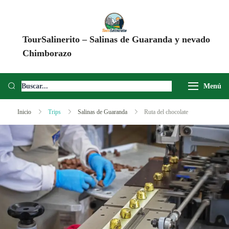
TourSalinerito – Salinas de Guaranda y nevado
Chimborazo
Operadora de turismo en Salinas de Guaranda desde 2008. Tours al
Chimborazo, Minas de Sal, Quesera El Salinerito, Chocolates El
Menú
Salinerito y experiencias comunitarias en Ecuador.
Inicio
Trips
Salinas de Guaranda
Ruta del chocolate