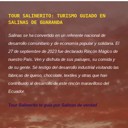
La Ruta Artesanal en Salinas de Guaranda es
TOUR SALINERITO: TURISMO GUIADO EN
una experiencia turística única que permite
SALINAS DE GUARANDA
descubrir el talento, la creatividad y la tradición
de las comunidades...
Salinas se ha convertido en un referente nacional de
Salinas de Guaranda
desarrollo comunitario y de economía popular y solidaria. El
27 de septiembre de 2023 fue declarado Rincón Mágico de
nuestro País. Ven y disfruta de sus paisajes, su comida y
de su gente. Sé testigo del desarrollo industrial visitando las
fábricas de queso, chocolate, textiles y otras que han
contribuido al desarrollo de este rincón maravilloso del
Ecuador.
Tour Salinerito te guia por Salinas de verdad