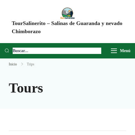
TourSalinerito – Salinas de Guaranda y nevado
Chimborazo
Operadora de turismo en Salinas de Guaranda desde 2008. Tours al
Chimborazo, Minas de Sal, Quesera El Salinerito, Chocolates El
Menú
Salinerito y experiencias comunitarias en Ecuador.
Inicio
Trips
Tours