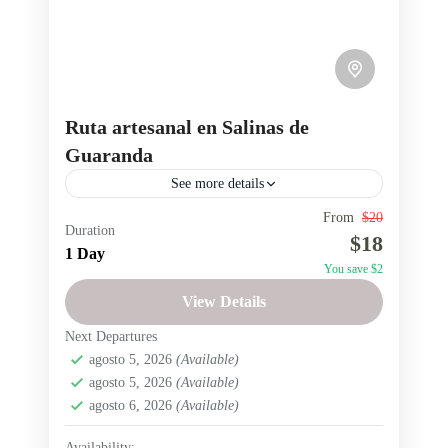
4 People
Ruta artesanal en Salinas de
Guaranda
See more details
From
$20
artesanías ecuatorianas
chocolate artesanal ecuador
Duration
$18
1 Day
experiencias auténticas Ecuador
You save $2
experiencias culturales en Ecuador
View Details
pueblos mágicos del Ecuador
Next Departures
quesos artesanales Ecuador
agosto 5, 2026
(Available)
agosto 5, 2026
(Available)
Ruta artesanal en Salinas de Guaranda
agosto 6, 2026
(Available)
rutas turísticas Ecuador
Availability: