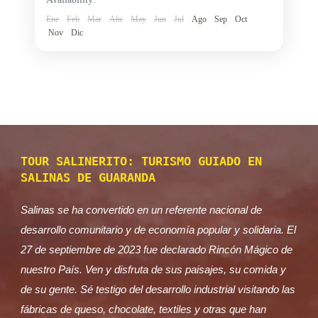
Salinas de Guaranda turismo
Ene
Feb
Mar
Abr
May
Jun
Jul
Ago
Sep
Oct
textiles de Salinas de Guaranda
Nov
Dic
Toursalinerito Ecuador
turismo artesanal Ecuador
turismo comunitario ecuador
turismo en los Andes Ecuador
turismo rural Ecuador
viajes a salinas de guaranda
La Ruta Artesanal en Salinas de Guaranda es
TOUR SALINERITO: TURISMO GUIADO EN
una experiencia turística única que permite
SALINAS DE GUARANDA
descubrir el talento, la creatividad y la tradición
de las comunidades...
Salinas se ha convertido en un referente nacional de
Salinas de Guaranda
desarrollo comunitario y de economía popular y solidaria. El
27 de septiembre de 2023 fue declarado Rincón Mágico de
nuestro País. Ven y disfruta de sus paisajes, su comida y
de su gente. Sé testigo del desarrollo industrial visitando las
fábricas de queso, chocolate, textiles y otras que han