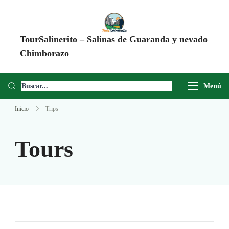
TourSalinerito – Salinas de Guaranda y nevado
Chimborazo
Operadora de turismo en Salinas de Guaranda desde 2008. Tours al
Chimborazo, Minas de Sal, Quesera El Salinerito, Chocolates El
Menú
Salinerito y experiencias comunitarias en Ecuador.
Inicio
Trips
Tours