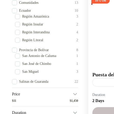
10% Off
Comunidades
13
Ecuador
10
Región Amazónica
3
Región Insular
2
Región Interandina
4
Región Litoral
2
Provincia de Bolívar
8
San Antonio de Caluma
1
San José de Chimbo
1
San Miguel
3
Puesta de
Salinas de Guaranda
22
2 días 1 noche
Price
Duration
2 Days
$11
$1,450
experiencias e
miradores de 
Duration