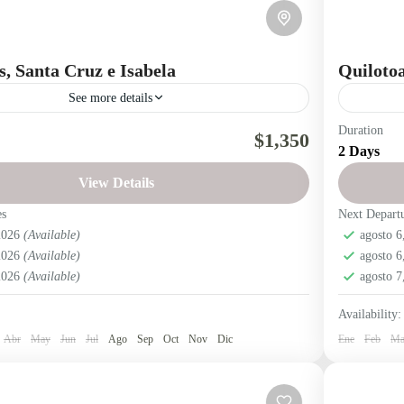
s, Santa Cruz e Isabela
Quiloto
See more details
Duration
Isabela
Región insular
Santa Cruz
Titorera
cráter volc
$1,350
2 Days
 Las Tintoreras, Tortuga Bay e Islas Santa Cruz e
laguna del Q
View Details
 las Islas Encantadas
pueblos andi
es
Next Depart
Región Insular
Toursalineri
 2026
(Available)
agosto 
turismo en 
 2026
(Available)
agosto 
 2026
(Available)
agosto 
Lago Qui
la Provin
Availability:
turístico,
Abr
May
Jun
Jul
Ago
Sep
Oct
Nov
Dic
Ene
Feb
Ma
Ecuado
Medio