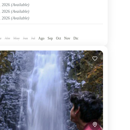
 Amazónica
,
Ecuador
6, 2026
(Available)
e
6, 2026
(Available)
7, 2026
(Available)
r
Abr
May
Jun
Jul
Ago
Sep
Oct
Nov
Dic