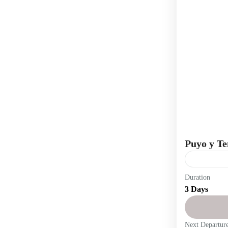
Puyo y Te
Duration
Puyo
Re
3 Days
Una aventu
amazónico
Next Departur