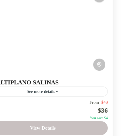
e
LTIPLANO SALINAS
See more details
From
$40
 Búho
Comunidades
Minas de sal
Rio Salinas
$36
mborazo
You save $4
des andinas Salinas de Guaranda - Minas de Sal - Río
View Details
- Cascada del Búho - Volcán Chimborazo.