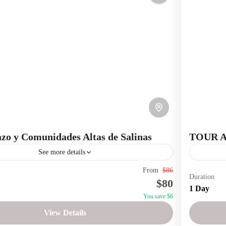
4 Peopl
 de Bolívar
,
San Miguel
o y Comunidades Altas de Salinas
TOUR A
See more details
From
$86
Comunidades
Deporte
Volcán Chimborazo
Cascada del
Duration
$80
 Parque Nacional Chimborazo con una combinación de
1 Day
Volcán Chi
You save $6
 ciclismo de montaña.
Comunida
View Details
Salinas 
de Guaranda
,
Comunidades