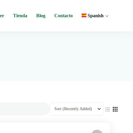
er
Tienda
Blog
Contacto
Spanish
 y experiencias comunitarias en Ecuador.
Sort
(Recently Added)