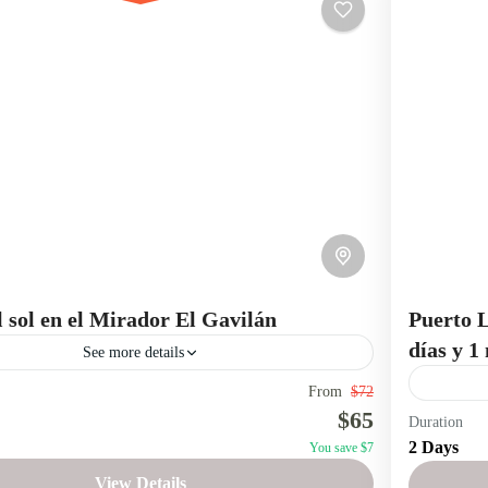
l sol en el Mirador El Gavilán
Puerto L
días y 1
See more details
From
$72
 Ecuador
atardeceres en Ecuador
escapadas en Ecuador
$65
Duration
Machalilla
n Ecuador
Mirador El Gavilán Salinas de Guaranda
2 Days
You save $7
Tour Puer
Ecuador
miradores turísticos Ecuador
View Details