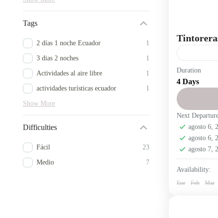
Tags
Tintorera
2 días 1 noche Ecuador
1
3 dias 2 noches
1
Duration
Galapagos
Actividades al aire libre
1
4 Days
Ruta islote
actividades turísticas ecuador
1
Isabela, en
Show More
Next Departur
Ecuador
,
agosto 6,
Difficulties
Fácil
agosto 6,
1 Person
Fácil
23
agosto 7,
Medio
7
Availability:
Ene
Feb
Mar