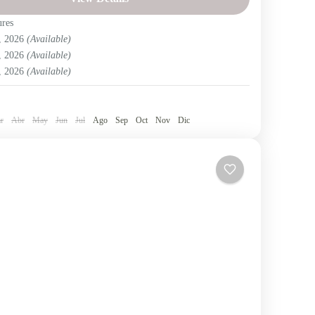
Puerto López, el Parque Nacional Machalilla y la Isla
ures
6, 2026
(Available)
r
,
Región Litoral
6, 2026
(Available)
7, 2026
(Available)
e
r
Abr
May
Jun
Jul
Ago
Sep
Oct
Nov
Dic