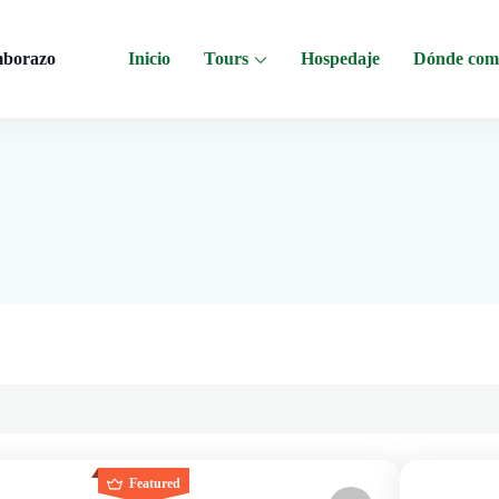
mborazo
Inicio
Tours
Hospedaje
Dónde com
 al Chimborazo, Minas de Sal, Quesera El Salinerito, Chocolates El Salinerito
Featured