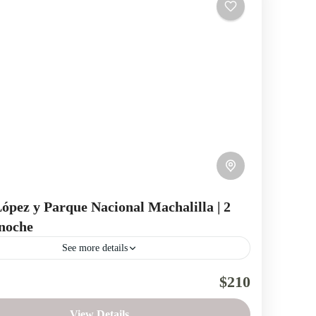
ópez y Parque Nacional Machalilla | 2
 noche
See more details
Manabí
Playa
Puerto Lopez
Región Litoral
$210
to López e Isla de la PlataVen a la Provincia de Manabí
View Details