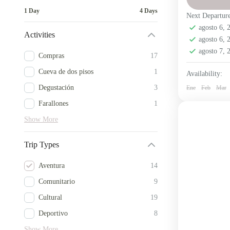
Pambabuela Sa
1 Day
4 Days
Next Departur
Toursalinerito
agosto 6,
Activities
agosto 6,
turismo en los
agosto 7,
Compras
17
turismo rural 
Cueva de dos pisos
1
Availability:
Disfruta un
Degustación
3
Ene
Mirador El
Feb
Mar
los Andes e
Farallones
1
Show More
Comunid
Fácil
Trip Types
2 People
Aventura
14
Comunitario
9
Cultural
19
Deportivo
8
Show More