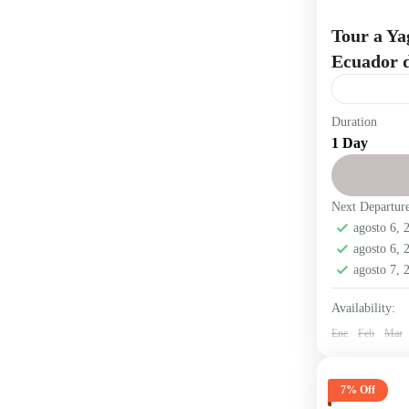
Tour a Ya
Ecuador d
Duration
atardeceres en
1 Day
fotografía de 
paisajes del E
Next Departur
tours desde Gu
agosto 6,
Toursalinerito
agosto 6,
agosto 7,
turismo en Bol
turismo rural 
Availability:
Ene
Descubre e
Feb
Mar
impresionan
provincia de
7% Off