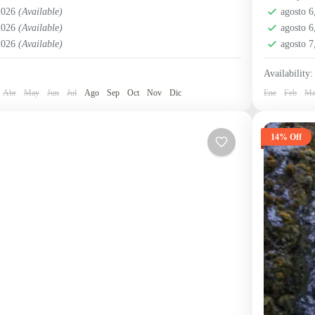
mazónica
,
Ecuador
Región
 2026
(Available)
agosto 
2 Peopl
 2026
(Available)
agosto 
 2026
(Available)
agosto 
Availability:
Abr
May
Jun
Jul
Ago
Sep
Oct
Nov
Dic
Ene
Feb
Ma
14% Off