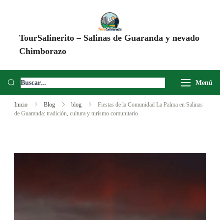
TourSalinerito – Salinas de Guaranda y nevado
Chimborazo
Operadora de turismo en Salinas de Guaranda desde 2008. Tours al
Chimborazo, Minas de Sal, Quesera El Salinerito, Chocolates El
Menú
Salinerito y experiencias comunitarias en Ecuador.
Inicio
Blog
blog
Fiestas de la Comunidad La Palma en Salinas
de Guaranda: tradición, cultura y turismo comunitario