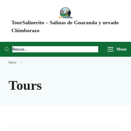
TourSalinerito – Salinas de Guaranda y nevado
Chimborazo
Operadora de turismo en Salinas de Guaranda desde 2008. Tours al
Chimborazo, Minas de Sal, Quesera El Salinerito, Chocolates El
Menú
Salinerito y experiencias comunitarias en Ecuador.
Inicio
Tours