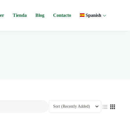
er
Tienda
Blog
Contacto
Spanish
 y experiencias comunitarias en Ecuador.
Sort
(Recently Added)