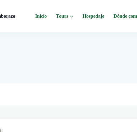
mborazo
Inicio
Tours
Hospedaje
Dónde com
 al Chimborazo, Minas de Sal, Quesera El Salinerito, Chocolates El Salinerito
d!