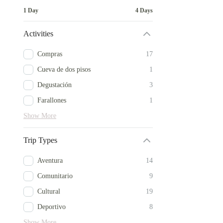
1 Day
4 Days
Activities
Compras
17
Cueva de dos pisos
1
Degustación
3
Farallones
1
Show More
Trip Types
Aventura
14
Comunitario
9
Cultural
19
Deportivo
8
Show More