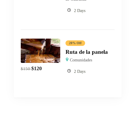
2 Days
20% Off
Ruta de la panela
Comunidades
$
120
$
150
2 Days