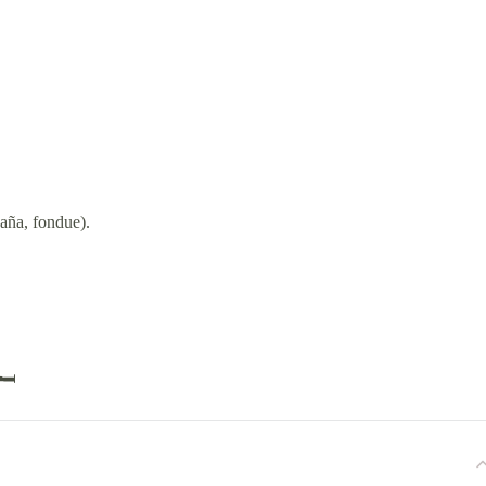
aña, fondue).
️