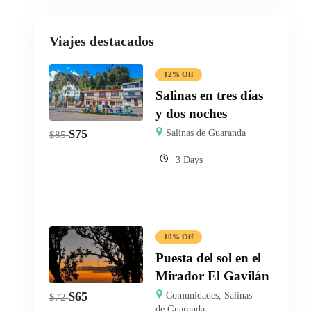
Viajes destacados
12% Off
Salinas en tres días
y dos noches
$
75
Salinas de Guaranda
$
85
3 Days
10% Off
Puesta del sol en el
Mirador El Gavilán
$
65
Comunidades
,
Salinas
$
72
de Guaranda