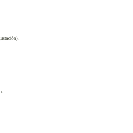
ustación).
o.