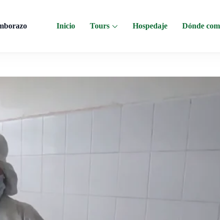
imborazo
Inicio
Tours
Hospedaje
Dónde com
s al Chimborazo, Minas de Sal, Quesera El Salinerito, Chocolates El Salinerit