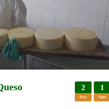
 Queso
2
1
Days
Night