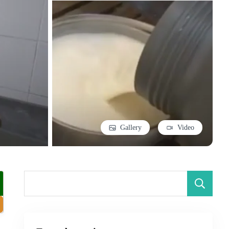
Gallery
Video
B