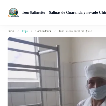
TourSalinerito – Salinas de Guaranda y nevado Ch
Operadora de turismo en Salinas de Guaranda desde 2008. Tour
Inicio
Trips
Comunidades
Tour Festival anual del Queso