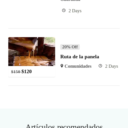
2 Days
20% Off
Ruta de la panela
Comunidades
2 Days
$
120
$
150
Artículos recomendados