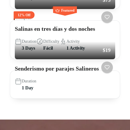
Featured
12% Off
Compras
Salinas en tres días y dos noches
Duration
Difficulty
Activity
3 Days
Fácil
1 Activity
$19
Senderismo por parajes Salineros
Duration
1 Day