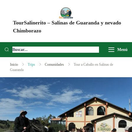
TourSalinerito – Salinas de Guaranda y nevado
Chimborazo
Operadora de turismo en Salinas de Guaranda desde 2008. Tours al
Chimborazo, Minas de Sal, Quesera El Salinerito, Chocolates El
Menú
Salinerito y experiencias comunitarias en Ecuador.
Inicio
Trips
Comunidades
Tour a Caballo en Salinas de
Guaranda