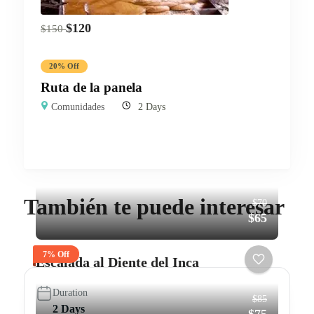
$
120
$
150
20% Off
Ruta de la panela
Comunidades
2 Days
También te puede interesar
$70
$65
7% Off
Escalada al Diente del Inca
Duration
$85
2 Days
$75