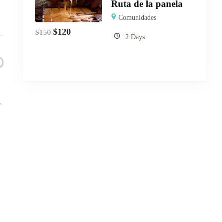
Ruta de la panela
Comunidades
$
120
$
150
2 Days