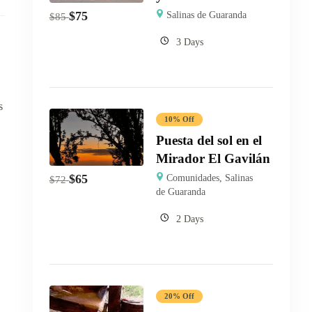
$
75
Salinas de Guaranda
$
85
3 Days
s
10% Off
Puesta del sol en el
Mirador El Gavilán
$
65
Comunidades
,
Salinas
$
72
de Guaranda
2 Days
20% Off