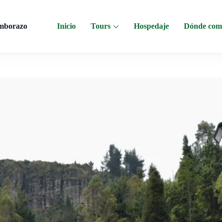
imborazo
Inicio
Tours
Hospedaje
Dónde com
s al Chimborazo, Minas de Sal, Quesera El Salinerito, Chocolates El Salinerit