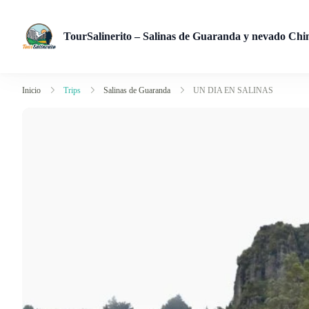
TourSalinerito – Salinas de Guaranda y nevado Ch
Operadora de turismo en Salinas de Guaranda desde 2008. Tour
Inicio
Trips
Salinas de Guaranda
UN DIA EN SALINAS